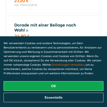
27,20 €
inkl. Pfand (0,00 €)
Dorade mit einer Beilage nach
Wahl
24,60 €
inkl. Pfand (0,00 €)
Wir verwenden Cookies und andere Technologien, um Dein
Benutzererlebnis zu verbessern und zu personalisieren, für Analysen zur
Optimierung und Werbung in Zusammenarbeit mit Dritten. Wir
verwenden unsere eigenen Cookies und Cookies von Dritten. Wenn Du
Gegrillter Oktopus mit Gemüse
auf OK klickst, akzeptierst Du die Verwendung aller Cookies. Wir setzen
immer notwendige Cookies. Wähle
Einstellungen verwalten
, um zu
21,20 €
entscheiden, welche Cookies Du akzeptieren möchtest, um Deine
inkl. Pfand (0,00 €)
Präferenzen anzupassen und um weitere Informationen zu finden.
OK
Garnelen mit Calamari
25,20 €
Online Essen Bestellen
Essentielle
inkl. Pfand (0,00 €)