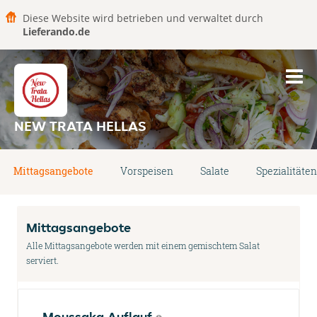
Diese Website wird betrieben und verwaltet durch
Lieferando.de
NEW TRATA HELLAS
Mittagsangebote
Vorspeisen
Salate
Spezialitäten
Mittagsangebote
Alle Mittagsangebote werden mit einem gemischtem Salat
serviert.
Moussaka Auflauf